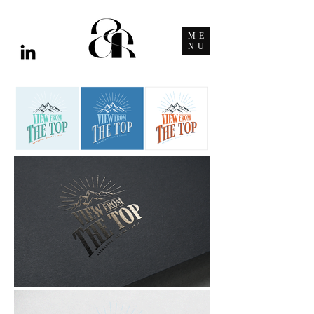
ME
NU